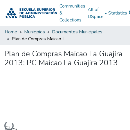
Communities
All of
&
Statistics
DSpace
Collections
Home
Municipios
Documentos Municipales
Plan de Compras Maicao La Guajira 2013: PC Maicao La Guajira 2013
Plan de Compras Maicao La Guajira
2013: PC Maicao La Guajira 2013
Loading...
Files