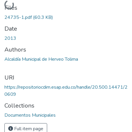
Loading...
Files
24735-1.pdf
(60.3 KB)
Date
2013
Authors
Alcaldía Municipal de Herveo Tolima
URI
https://repositoriocdim.esap.edu.co/handle/20.500.14471/2
0609
Collections
Documentos Municipales
Full item page