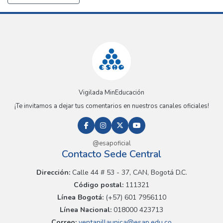
Vigilada MinEducación
¡Te invitamos a dejar tus comentarios en nuestros canales oficiales!
@esapoficial
Contacto Sede Central
Dirección:
Calle 44 # 53 - 37, CAN, Bogotá D.C.
Código postal:
111321
Línea Bogotá:
(+57) 601 7956110
Línea Nacional:
018000 423713
Correo:
ventanillaunica@esap.edu.co