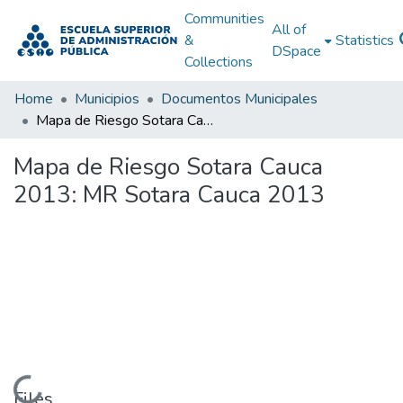
Communities
All of
&
Statistics
DSpace
Collections
Home
Municipios
Documentos Municipales
Mapa de Riesgo Sotara Cauca 2013: MR Sotara Cauca 2013
Mapa de Riesgo Sotara Cauca
2013: MR Sotara Cauca 2013
Loading...
Files