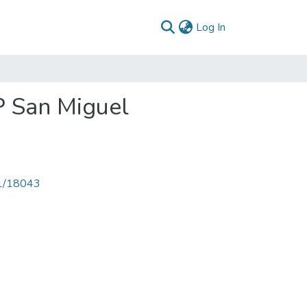
(current)
Log In
P San Miguel
71/18043