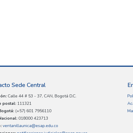
acto Sede Central
E
ión:
Calle 44 # 53 - 37, CAN, Bogotá D.C.
Pol
 postal:
111321
Ac
Bogotá:
(+57) 601 7956110
Ma
Nacional:
018000 423713
:
ventanillaunica@esap.edu.co