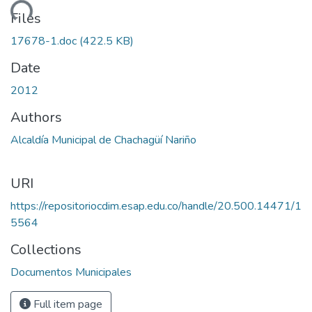
ading...
Files
17678-1.doc
(422.5 KB)
Date
2012
Authors
Alcaldía Municipal de Chachagüí Nariño
URI
https://repositoriocdim.esap.edu.co/handle/20.500.14471/1
5564
Collections
Documentos Municipales
Full item page