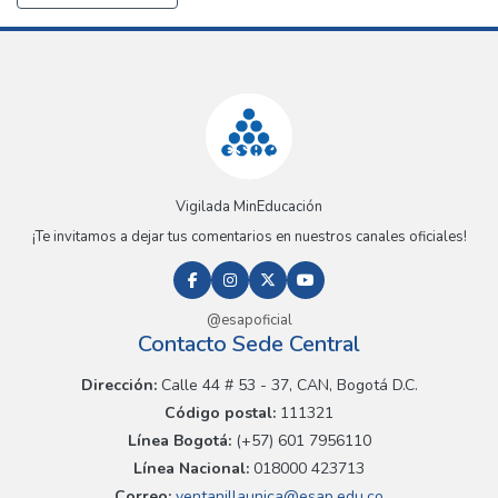
Vigilada MinEducación
¡Te invitamos a dejar tus comentarios en nuestros canales oficiales!
@esapoficial
Contacto Sede Central
Dirección:
Calle 44 # 53 - 37, CAN, Bogotá D.C.
Código postal:
111321
Línea Bogotá:
(+57) 601 7956110
Línea Nacional:
018000 423713
Correo:
ventanillaunica@esap.edu.co