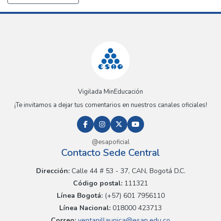
Vigilada MinEducación
¡Te invitamos a dejar tus comentarios en nuestros canales oficiales!
@esapoficial
Contacto Sede Central
Dirección:
Calle 44 # 53 - 37, CAN, Bogotá D.C.
Código postal:
111321
Línea Bogotá:
(+57) 601 7956110
Línea Nacional:
018000 423713
Correo:
ventanillaunica@esap.edu.co