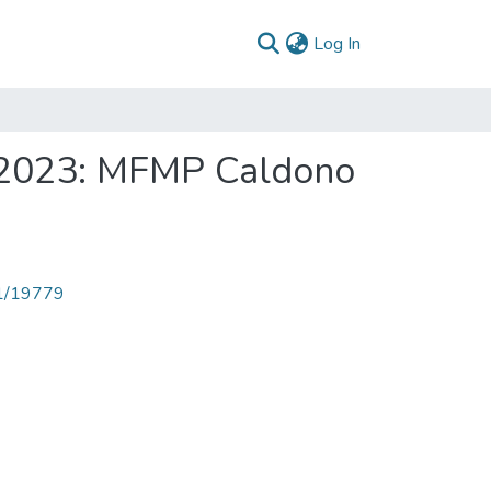
(current)
Log In
-2023: MFMP Caldono
71/19779