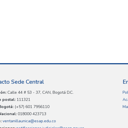
acto Sede Central
E
ión:
Calle 44 # 53 - 37, CAN, Bogotá D.C.
Pol
 postal:
111321
Ac
Bogotá:
(+57) 601 7956110
Ma
Nacional:
018000 423713
:
ventanillaunica@esap.edu.co