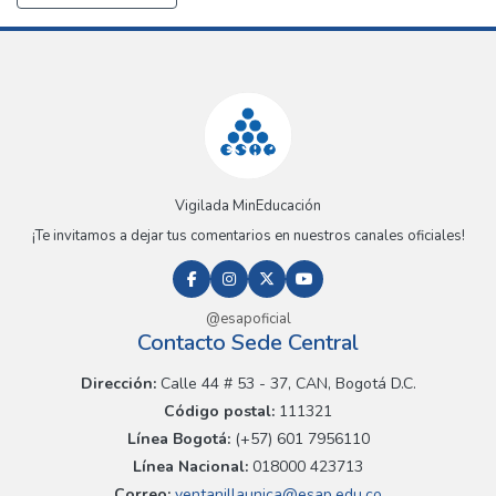
Vigilada MinEducación
¡Te invitamos a dejar tus comentarios en nuestros canales oficiales!
@esapoficial
Contacto Sede Central
Dirección:
Calle 44 # 53 - 37, CAN, Bogotá D.C.
Código postal:
111321
Línea Bogotá:
(+57) 601 7956110
Línea Nacional:
018000 423713
Correo:
ventanillaunica@esap.edu.co