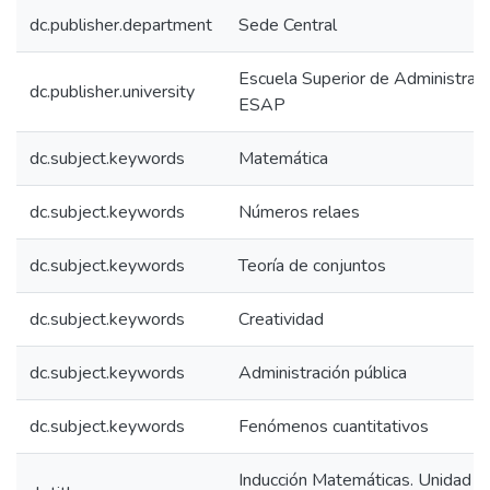
dc.publisher.department
Sede Central
Escuela Superior de Administraci
dc.publisher.university
ESAP
dc.subject.keywords
Matemática
dc.subject.keywords
Números relaes
dc.subject.keywords
Teoría de conjuntos
dc.subject.keywords
Creatividad
dc.subject.keywords
Administración pública
dc.subject.keywords
Fenómenos cuantitativos
Inducción Matemáticas. Unidad di