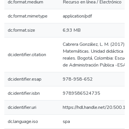
dc.format.medium
Recurso en línea / Electrónico
dc.format.mimetype
application/pdf
dc.format.size
6,93 MB
Cabrera González, L. M. (2017). I
Matemáticas. Unidad didáctica 1
dc.identifier.citation
reales. Bogotá, Colombia: Escuel
de Administración Pública -ESAP
dc.identifier.esap
978-958-652
dc.identifier.isbn
9789586524735
dc.identifier.uri
https://hdl.handle.net/20.500.
dc.language.iso
spa