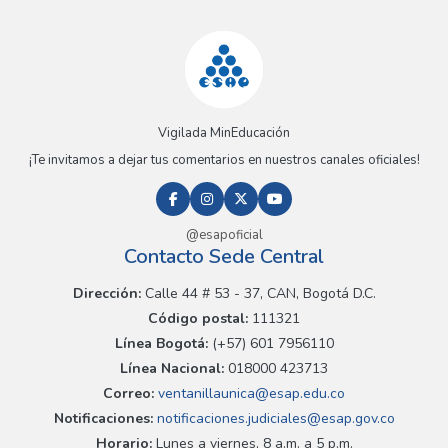
Vigilada MinEducación
¡Te invitamos a dejar tus comentarios en nuestros canales oficiales!
@esapoficial
Contacto Sede Central
Dirección:
Calle 44 # 53 - 37, CAN, Bogotá D.C.
Código postal:
111321
Línea Bogotá:
(+57) 601 7956110
Línea Nacional:
018000 423713
Correo:
ventanillaunica@esap.edu.co
Notificaciones:
notificaciones.judiciales@esap.gov.co
Horario:
Lunes a viernes, 8 a.m. a 5 p.m.