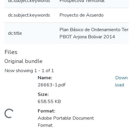
dc.subject.keywords
Prospectiva Territorial
dc.subject.keywords
Proyecto de Acuerdo
Plan Básico de Ordenamiento Territo
dc.title
PBOT Arjona Bolivar 2014
Files
Original bundle
Now showing
1 - 1 of 1
Name:
Down
26663-1.pdf
load
Size:
658.55 KB
Format:
Loading...
Adobe Portable Document
Format