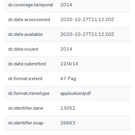
dc.coverage.temporal
2014
dc.date.accessioned
2020-10-27T21:12:20Z
dc.date.available
2020-10-27T21:12:20Z
dc.date.issued
2014
dc.date.submitted
22/4/14
dc.format.extent
47 Pag
dc.format.mimetype
application/pdf
dc.identifier.dane
13052
dc.identifier.esap
26663