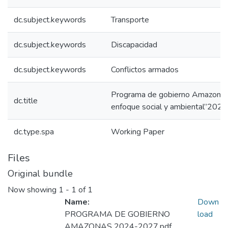
dc.subject.keywords
Transporte
dc.subject.keywords
Discapacidad
dc.subject.keywords
Conflictos armados
Programa de gobierno Amazonas
dc.title
enfoque social y ambiental”202
dc.type.spa
Working Paper
Files
Original bundle
Now showing
1 - 1 of 1
Name:
Down
PROGRAMA DE GOBIERNO
load
AMAZONAS 2024-2027.pdf