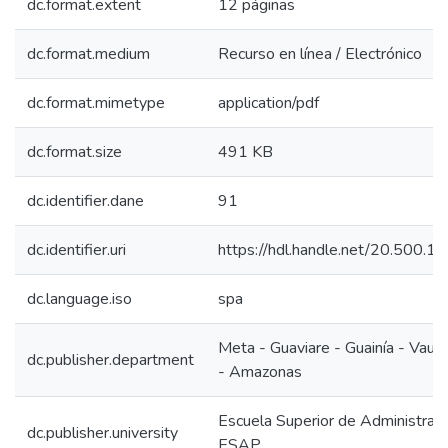
dc.format.extent
12 páginas
dc.format.medium
Recurso en línea / Electrónico
dc.format.mimetype
application/pdf
dc.format.size
491 KB
dc.identifier.dane
91
dc.identifier.uri
https://hdl.handle.net/20.500.
dc.language.iso
spa
Meta - Guaviare - Guainía - Vaup
dc.publisher.department
- Amazonas
Escuela Superior de Administraci
dc.publisher.university
ESAP