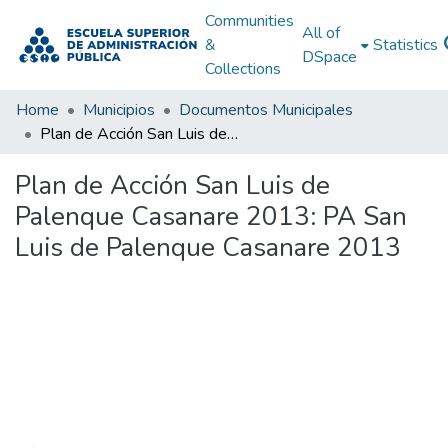
Communities
All of
&
Statistics
DSpace
Collections
Home
Municipios
Documentos Municipales
Plan de Acción San Luis de Palenque Casanare 2013: PA San Luis de Palenque Casanare 2013
Plan de Acción San Luis de
Palenque Casanare 2013: PA San
Luis de Palenque Casanare 2013
Loading...