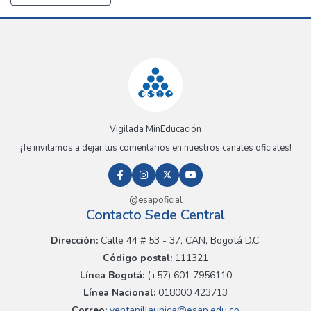
Vigilada MinEducación
¡Te invitamos a dejar tus comentarios en nuestros canales oficiales!
@esapoficial
Contacto Sede Central
Dirección:
Calle 44 # 53 - 37, CAN, Bogotá D.C.
Código postal:
111321
Línea Bogotá:
(+57) 601 7956110
Línea Nacional:
018000 423713
Correo:
ventanillaunica@esap.edu.co