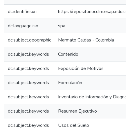
dc.identifier.uri
https://repositoriocdim.esap.edu.
dc.language.iso
spa
dc.subject.geographic
Marmato Caldas - Colombia
dc.subject.keywords
Contenido
dc.subject.keywords
Exposición de Motivos
dc.subject.keywords
Formulación
dc.subject.keywords
Inventario de Información y Diagnos
dc.subject.keywords
Resumen Ejecutivo
dc.subject.keywords
Usos del Suelo