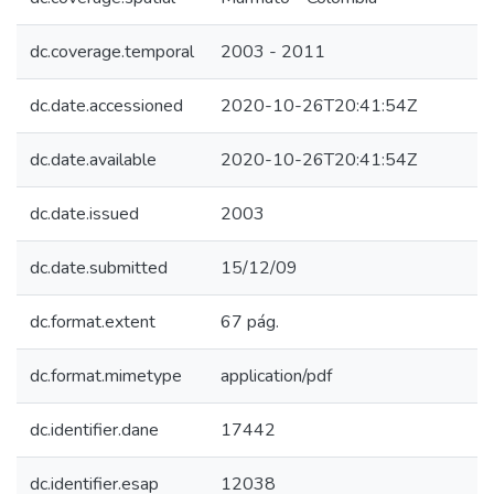
dc.coverage.temporal
2003 - 2011
dc.date.accessioned
2020-10-26T20:41:54Z
dc.date.available
2020-10-26T20:41:54Z
dc.date.issued
2003
dc.date.submitted
15/12/09
dc.format.extent
67 pág.
dc.format.mimetype
application/pdf
dc.identifier.dane
17442
dc.identifier.esap
12038