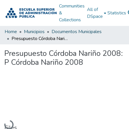
Communities
All of
&
Statistics
DSpace
Collections
Home
Municipios
Documentos Municipales
Presupuesto Córdoba Nariño 2008: P Córdoba Nariño 2008
Presupuesto Córdoba Nariño 2008:
P Córdoba Nariño 2008
Loading...
Files