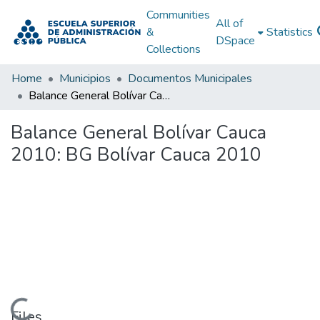
Communities
All of
&
Statistics
DSpace
Collections
Home
Municipios
Documentos Municipales
Balance General Bolívar Cauca 2010: BG Bolívar Cauca 2010
Balance General Bolívar Cauca
2010: BG Bolívar Cauca 2010
Loading...
Files