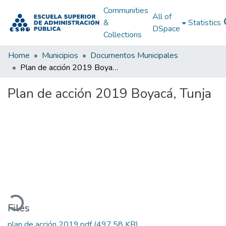
Communities
All of
&
Statistics
DSpace
Collections
Home
Municipios
Documentos Municipales
Plan de acción 2019 Boyacá, Tunja
Plan de acción 2019 Boyacá, Tunja
oading...
Files
plan de acción 2019.pdf
(497.58 KB)