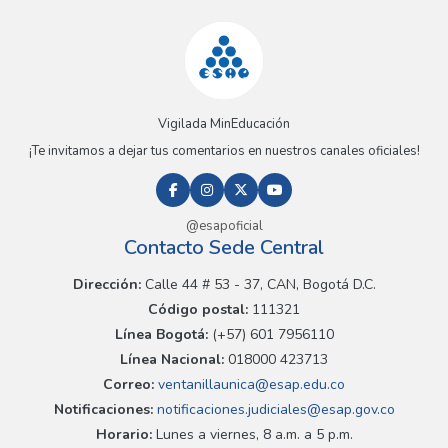
Vigilada MinEducación
¡Te invitamos a dejar tus comentarios en nuestros canales oficiales!
@esapoficial
Contacto Sede Central
Dirección:
Calle 44 # 53 - 37, CAN, Bogotá D.C.
Código postal:
111321
Línea Bogotá:
(+57) 601 7956110
Línea Nacional:
018000 423713
Correo:
ventanillaunica@esap.edu.co
Notificaciones:
notificaciones.judiciales@esap.gov.co
Horario:
Lunes a viernes, 8 a.m. a 5 p.m.