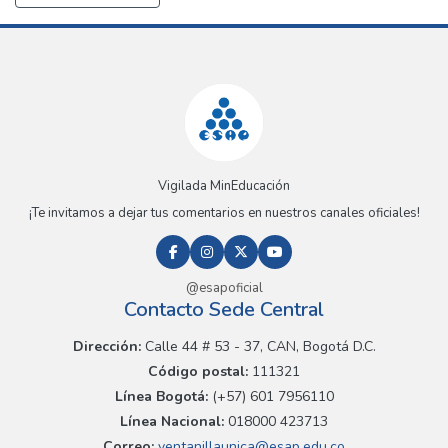
Vigilada MinEducación
¡Te invitamos a dejar tus comentarios en nuestros canales oficiales!
@esapoficial
Contacto Sede Central
Dirección:
Calle 44 # 53 - 37, CAN, Bogotá D.C.
Código postal:
111321
Línea Bogotá:
(+57) 601 7956110
Línea Nacional:
018000 423713
Correo:
ventanillaunica@esap.edu.co