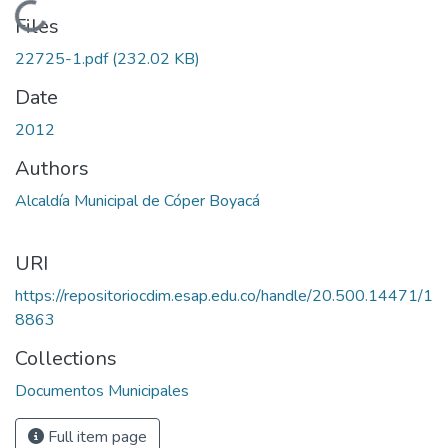
Loading...
Files
22725-1.pdf
(232.02 KB)
Date
2012
Authors
Alcaldía Municipal de Cóper Boyacá
URI
https://repositoriocdim.esap.edu.co/handle/20.500.14471/1
8863
Collections
Documentos Municipales
Full item page