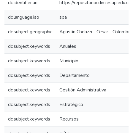
dc.identifier.uri
https://repositoriocdim.esap.edu.
dc.language.iso
spa
dc.subject.geographic
Agustín Codazzi - Cesar - Colombia
dc.subject.keywords
Anuales
dc.subject.keywords
Municipio
dc.subject.keywords
Departamento
dc.subject.keywords
Gestión Administrativa
dc.subject.keywords
Estratégico
dc.subject.keywords
Recursos