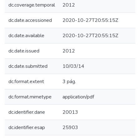
dc.coverage.temporal
2012
dc.date.accessioned
2020-10-27T20:55:15Z
dc.date.available
2020-10-27T20:55:15Z
dc.date.issued
2012
dc.date.submitted
10/03/14
dc.format.extent
3 pág.
dc.format.mimetype
application/pdf
dc.identifier.dane
20013
dc.identifier.esap
25903