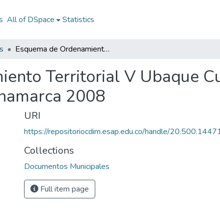
s
All of DSpace
Statistics
s
Esquema de Ordenamiento Territorial V Ubaque Cundinamarca 2008: EOT V Ubaque Cundinamarca 2008
ento Territorial V Ubaque C
namarca 2008
URI
https://repositoriocdim.esap.edu.co/handle/20.500.144
Collections
Documentos Municipales
Full item page