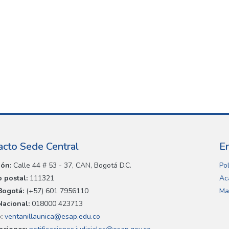
acto Sede Central
E
ión:
Calle 44 # 53 - 37, CAN, Bogotá D.C.
Pol
 postal:
111321
Ac
Bogotá:
(+57) 601 7956110
Ma
Nacional:
018000 423713
:
ventanillaunica@esap.edu.co