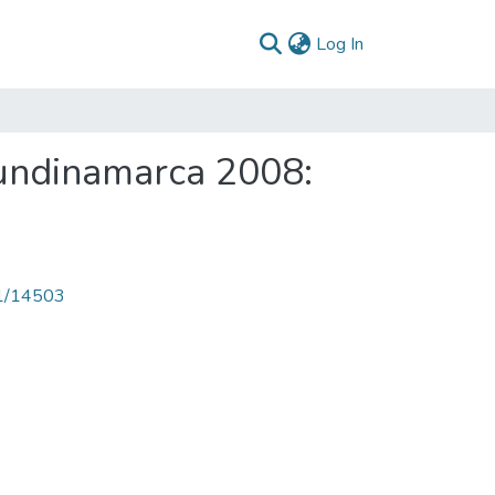
(current)
Log In
undinamarca 2008:
71/14503