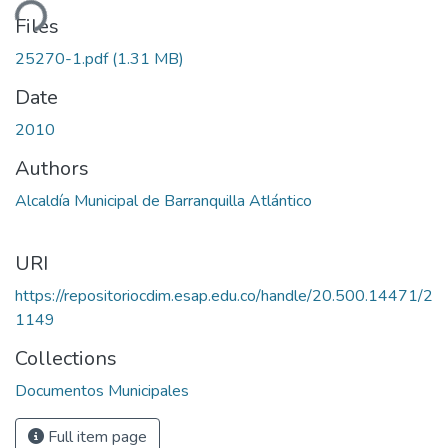
ding...
Files
25270-1.pdf
(1.31 MB)
Date
2010
Authors
Alcaldía Municipal de Barranquilla Atlántico
URI
https://repositoriocdim.esap.edu.co/handle/20.500.14471/2
1149
Collections
Documentos Municipales
Full item page