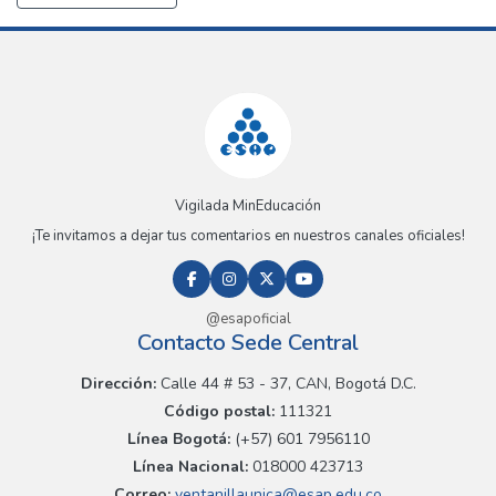
Vigilada MinEducación
¡Te invitamos a dejar tus comentarios en nuestros canales oficiales!
@esapoficial
Contacto Sede Central
Dirección:
Calle 44 # 53 - 37, CAN, Bogotá D.C.
Código postal:
111321
Línea Bogotá:
(+57) 601 7956110
Línea Nacional:
018000 423713
Correo:
ventanillaunica@esap.edu.co