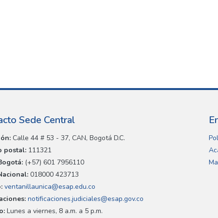
acto Sede Central
E
ión:
Calle 44 # 53 - 37, CAN, Bogotá D.C.
Pol
 postal:
111321
Ac
Bogotá:
(+57) 601 7956110
Ma
Nacional:
018000 423713
:
ventanillaunica@esap.edu.co
caciones:
notificaciones.judiciales@esap.gov.co
o:
Lunes a viernes, 8 a.m. a 5 p.m.