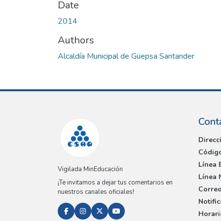
Date
2014
Authors
Alcaldía Municipal de Güepsa Santander
Cont
Direcc
Código
Línea 
Vigilada MinEducación
Línea 
¡Te invitamos a dejar tus comentarios en
Correo
nuestros canales oficiales!
Notifi
Horari