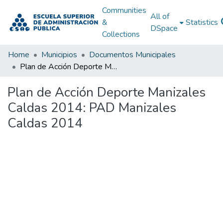
Communities
All of
&
Statistics
DSpace
Collections
Home
Municipios
Documentos Municipales
Plan de Acción Deporte Manizales Caldas 2014: PAD Manizales Caldas 2014
Plan de Acción Deporte Manizales
Caldas 2014: PAD Manizales
Caldas 2014
Loading...