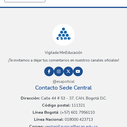
Vigilada MinEducación
¡Te invitamos a dejar tus comentarios en nuestros canales oficiales!
@esapoficial
Contacto Sede Central
Dirección:
Calle 44 # 53 - 37, CAN, Bogotá D.C.
Código postal:
111321
Línea Bogotá:
(+57) 601 7956110
Línea Nacional:
018000 423713
Correo:
ventanillaunica@esap.edu.co