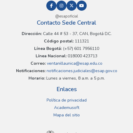
@esapoficial
Contacto Sede Central
Dirección:
Calle 44 # 53 - 37, CAN, Bogotá D.C.
Código postal:
111321
Línea Bogotá:
(+57) 601 7956110
Línea Nacional:
018000 423713
Correo:
ventanillaunica@esap.edu.co
Notificaciones:
notificaciones.judiciales@esap.gov.co
Horario:
Lunes a viernes, 8 a.m. a 5 p.m.
Enlaces
Política de privacidad
Academusoft
Mapa del sitio