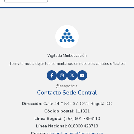
Vigilada MinEducación
¡Te invitamos a dejar tus comentarios en nuestros canales oficiales!
@esapoficial
Contacto Sede Central
Dirección:
Calle 44 # 53 - 37, CAN, Bogotá D.C.
Código postal:
111321
Línea Bogotá:
(+57) 601 7956110
Línea Nacional:
018000 423713
Correo:
ventanillaunica@esap.edu.co