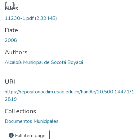
Loading...
Files
11230-1.pdf
(2.39 MB)
Date
2008
Authors
Alcaldía Municipal de Socotá Boyacá
URI
https://repositoriocdim.esap.edu.co/handle/20.500.14471/1
2819
Collections
Documentos Municipales
Full item page