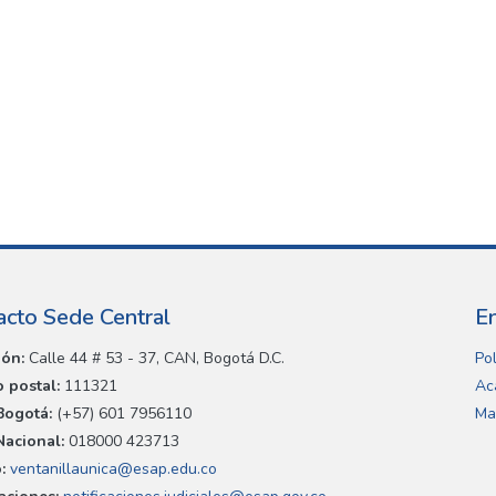
acto Sede Central
E
ión:
Calle 44 # 53 - 37, CAN, Bogotá D.C.
Pol
 postal:
111321
Ac
Bogotá:
(+57) 601 7956110
Ma
Nacional:
018000 423713
:
ventanillaunica@esap.edu.co