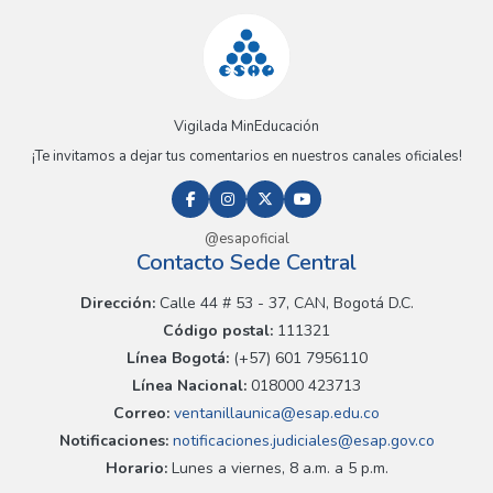
Vigilada MinEducación
¡Te invitamos a dejar tus comentarios en nuestros canales oficiales!
@esapoficial
Contacto Sede Central
Dirección:
Calle 44 # 53 - 37, CAN, Bogotá D.C.
Código postal:
111321
Línea Bogotá:
(+57) 601 7956110
Línea Nacional:
018000 423713
Correo:
ventanillaunica@esap.edu.co
Notificaciones:
notificaciones.judiciales@esap.gov.co
Horario:
Lunes a viernes, 8 a.m. a 5 p.m.