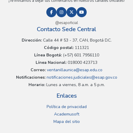
¡Te invitamos a dejar tus comentarios en nuestros canales oficiales!
@esapoficial
Contacto Sede Central
Dirección:
Calle 44 # 53 - 37, CAN, Bogotá D.C.
Código postal:
111321
Línea Bogotá:
(+57) 601 7956110
Línea Nacional:
018000 423713
Correo:
ventanillaunica@esap.edu.co
Notificaciones:
notificaciones.judiciales@esap.gov.co
Horario:
Lunes a viernes, 8 a.m. a 5 p.m.
Enlaces
Política de privacidad
Academusoft
Mapa del sitio