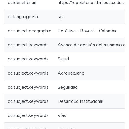
dc.identifier.uri
https://repositoriocdim.esap.edu.
dc.language.iso
spa
dc.subject.geographic
Betéitiva - Boyacá - Colombia
dc.subject.keywords
Avance de gestión del municipio en
dc.subject.keywords
Salud
dc.subject.keywords
Agropecuario
dc.subject.keywords
Seguridad
dc.subject.keywords
Desarrollo Institucional
dc.subject.keywords
Vías