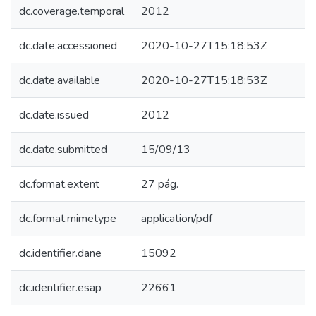
dc.coverage.temporal
2012
dc.date.accessioned
2020-10-27T15:18:53Z
dc.date.available
2020-10-27T15:18:53Z
dc.date.issued
2012
dc.date.submitted
15/09/13
dc.format.extent
27 pág.
dc.format.mimetype
application/pdf
dc.identifier.dane
15092
dc.identifier.esap
22661