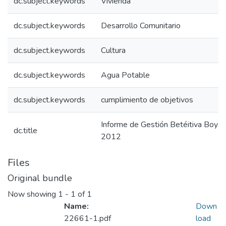
dc.subject.keywords
Vivienda
dc.subject.keywords
Desarrollo Comunitario
dc.subject.keywords
Cultura
dc.subject.keywords
Agua Potable
dc.subject.keywords
cumplimiento de objetivos
Informe de Gestión Betéitiva Boyac
dc.title
2012
Files
Original bundle
Now showing
1 - 1 of 1
Name:
Down
22661-1.pdf
load