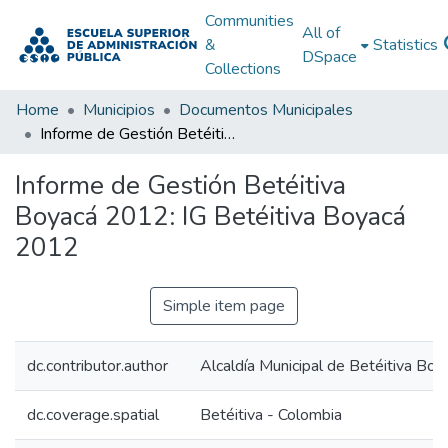
Communities
All of
&
Statistics
DSpace
Collections
Home
Municipios
Documentos Municipales
Informe de Gestión Betéitiva Boyacá 2012: IG Betéitiva Boyacá 2012
Informe de Gestión Betéitiva
Boyacá 2012: IG Betéitiva Boyacá
2012
Simple item page
dc.contributor.author
Alcaldía Municipal de Betéitiva Boy
dc.coverage.spatial
Betéitiva - Colombia