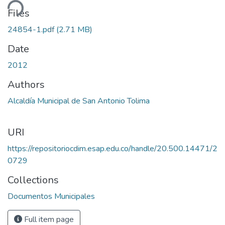
ding...
Files
24854-1.pdf
(2.71 MB)
Date
2012
Authors
Alcaldía Municipal de San Antonio Tolima
URI
https://repositoriocdim.esap.edu.co/handle/20.500.14471/2
0729
Collections
Documentos Municipales
Full item page