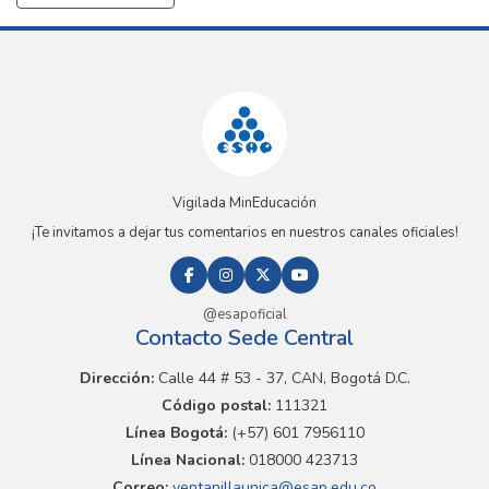
Vigilada MinEducación
¡Te invitamos a dejar tus comentarios en nuestros canales oficiales!
@esapoficial
Contacto Sede Central
Dirección:
Calle 44 # 53 - 37, CAN, Bogotá D.C.
Código postal:
111321
Línea Bogotá:
(+57) 601 7956110
Línea Nacional:
018000 423713
Correo:
ventanillaunica@esap.edu.co