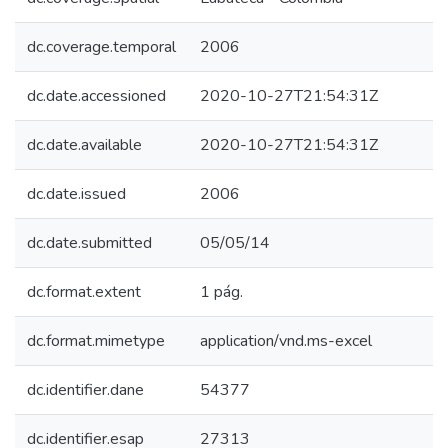
dc.coverage.temporal
2006
dc.date.accessioned
2020-10-27T21:54:31Z
dc.date.available
2020-10-27T21:54:31Z
dc.date.issued
2006
dc.date.submitted
05/05/14
dc.format.extent
1 pág.
dc.format.mimetype
application/vnd.ms-excel
dc.identifier.dane
54377
dc.identifier.esap
27313