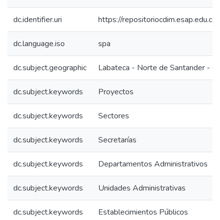
dc.identifier.uri
https://repositoriocdim.esap.edu.
dc.language.iso
spa
dc.subject.geographic
Labateca - Norte de Santander - C
dc.subject.keywords
Proyectos
dc.subject.keywords
Sectores
dc.subject.keywords
Secretarías
dc.subject.keywords
Departamentos Administrativos
dc.subject.keywords
Unidades Administrativas
dc.subject.keywords
Establecimientos Públicos