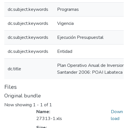
dc.subject.keywords
Programas
dc.subject.keywords
Vigencia
dc.subject.keywords
Ejecución Presupuestal
dc.subject.keywords
Entidad
Plan Operativo Anual de Inversion
dc.title
Santander 2006: POAI Labateca N
Files
Original bundle
Now showing
1 - 1 of 1
Name:
Down
27313-1.xls
load
Size: