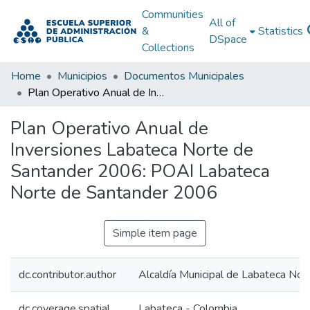
Communities
All of
&
Statistics
DSpace
Collections
Home
Municipios
Documentos Municipales
Plan Operativo Anual de Inversiones Labateca Norte de Santander 2006: POAI Labateca Norte de Santander 2006
Plan Operativo Anual de
Inversiones Labateca Norte de
Santander 2006: POAI Labateca
Norte de Santander 2006
Simple item page
dc.contributor.author
Alcaldía Municipal de Labateca Nor
dc.coverage.spatial
Labateca - Colombia