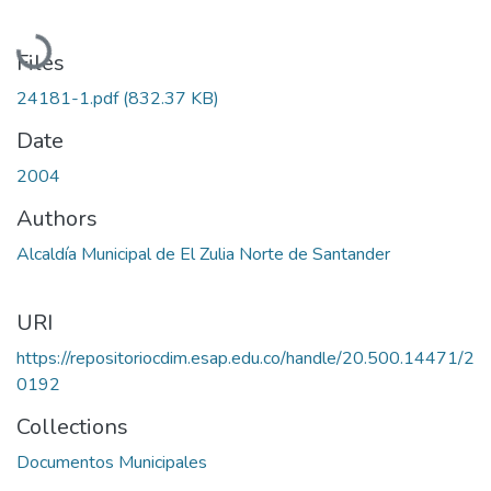
Loading...
Files
24181-1.pdf
(832.37 KB)
Date
2004
Authors
Alcaldía Municipal de El Zulia Norte de Santander
URI
https://repositoriocdim.esap.edu.co/handle/20.500.14471/2
0192
Collections
Documentos Municipales