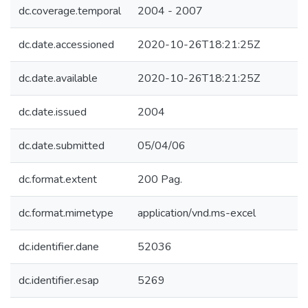
dc.coverage.temporal
2004 - 2007
dc.date.accessioned
2020-10-26T18:21:25Z
dc.date.available
2020-10-26T18:21:25Z
dc.date.issued
2004
dc.date.submitted
05/04/06
dc.format.extent
200 Pag.
dc.format.mimetype
application/vnd.ms-excel
dc.identifier.dane
52036
dc.identifier.esap
5269