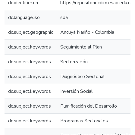
dc.identifier.uri
https://repositoriocdim.esap.edu.
dc.language.iso
spa
dc.subject.geographic
Ancuyá Nariño - Colombia
dc.subject.keywords
Seguimiento al Plan
dc.subject.keywords
Sectorización
dc.subject.keywords
Diagnóstico Sectorial
dc.subject.keywords
Inversión Social
dc.subject.keywords
Planificación del Desarrollo
dc.subject.keywords
Programas Sectoriales