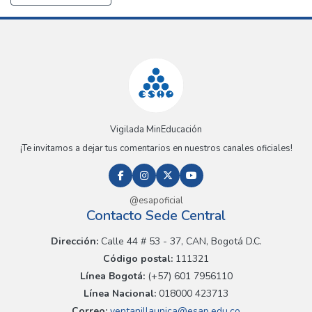
Vigilada MinEducación
¡Te invitamos a dejar tus comentarios en nuestros canales oficiales!
@esapoficial
Contacto Sede Central
Dirección:
Calle 44 # 53 - 37, CAN, Bogotá D.C.
Código postal:
111321
Línea Bogotá:
(+57) 601 7956110
Línea Nacional:
018000 423713
Correo:
ventanillaunica@esap.edu.co