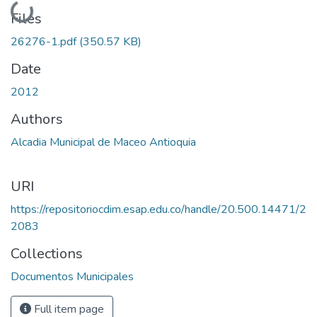
Loading...
Files
26276-1.pdf
(350.57 KB)
Date
2012
Authors
Alcadia Municipal de Maceo Antioquia
URI
https://repositoriocdim.esap.edu.co/handle/20.500.14471/2
2083
Collections
Documentos Municipales
Full item page