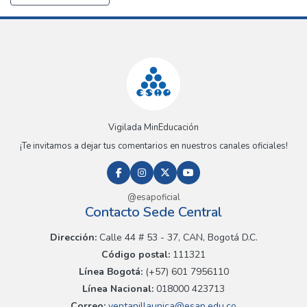
Vigilada MinEducación
¡Te invitamos a dejar tus comentarios en nuestros canales oficiales!
@esapoficial
Contacto Sede Central
Dirección:
Calle 44 # 53 - 37, CAN, Bogotá D.C.
Código postal:
111321
Línea Bogotá:
(+57) 601 7956110
Línea Nacional:
018000 423713
Correo:
ventanillaunica@esap.edu.co