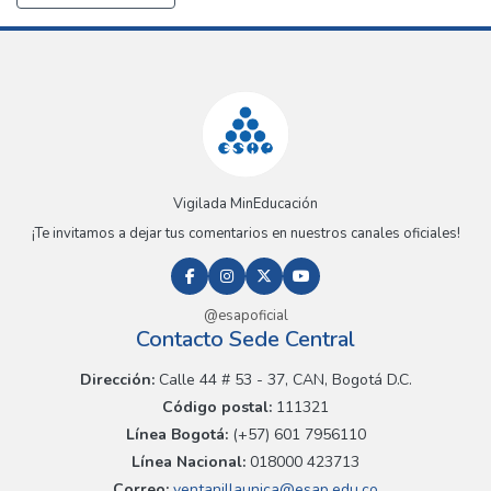
Vigilada MinEducación
¡Te invitamos a dejar tus comentarios en nuestros canales oficiales!
@esapoficial
Contacto Sede Central
Dirección:
Calle 44 # 53 - 37, CAN, Bogotá D.C.
Código postal:
111321
Línea Bogotá:
(+57) 601 7956110
Línea Nacional:
018000 423713
Correo:
ventanillaunica@esap.edu.co