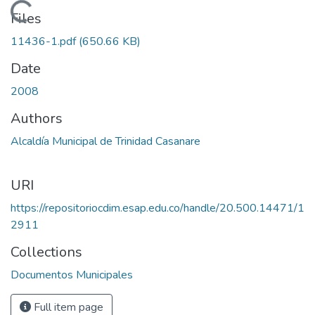
Loading...
Files
11436-1.pdf
(650.66 KB)
Date
2008
Authors
Alcaldía Municipal de Trinidad Casanare
URI
https://repositoriocdim.esap.edu.co/handle/20.500.14471/1
2911
Collections
Documentos Municipales
Full item page