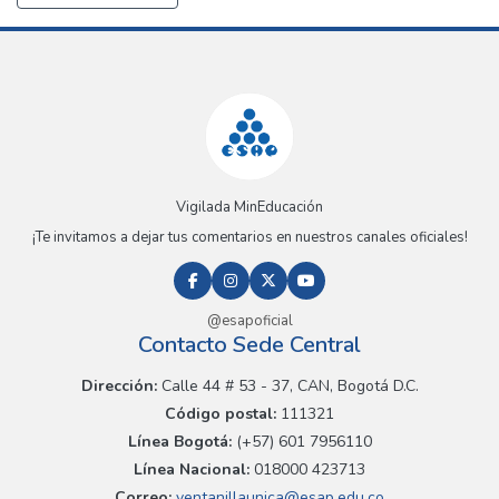
Vigilada MinEducación
¡Te invitamos a dejar tus comentarios en nuestros canales oficiales!
@esapoficial
Contacto Sede Central
Dirección:
Calle 44 # 53 - 37, CAN, Bogotá D.C.
Código postal:
111321
Línea Bogotá:
(+57) 601 7956110
Línea Nacional:
018000 423713
Correo:
ventanillaunica@esap.edu.co