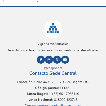
Vigilada MinEducación
¡Te invitamos a dejar tus comentarios en nuestros canales oficiales!
@esapoficial
Contacto Sede Central
Dirección:
Calle 44 # 53 - 37, CAN, Bogotá D.C.
Código postal:
111321
Línea Bogotá:
(+57) 601 7956110
Línea Nacional:
018000 423713
Correo:
ventanillaunica@esap.edu.co