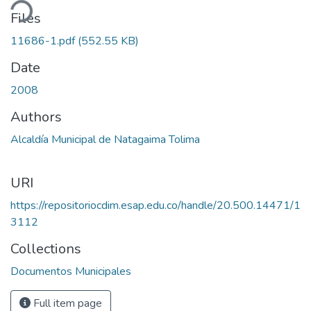
ding...
Files
11686-1.pdf
(552.55 KB)
Date
2008
Authors
Alcaldía Municipal de Natagaima Tolima
URI
https://repositoriocdim.esap.edu.co/handle/20.500.14471/1
3112
Collections
Documentos Municipales
Full item page