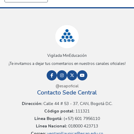
Vigilada MinEducación
¡Te invitamos a dejar tus comentarios en nuestros canales oficiales!
@esapoficial
Contacto Sede Central
Dirección:
Calle 44 # 53 - 37, CAN, Bogotá D.C.
Código postal:
111321
Línea Bogotá:
(+57) 601 7956110
Línea Nacional:
018000 423713
Correo:
ventanillaunica@esap.edu.co