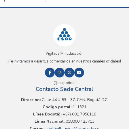
Vigilada MinEducación
¡Te invitamos a dejar tus comentarios en nuestros canales oficiales!
@esapoficial
Contacto Sede Central
Dirección:
Calle 44 # 53 - 37, CAN, Bogotá D.C.
Código postal:
111321
Línea Bogotá:
(+57) 601 7956110
Línea Nacional:
018000 423713
Correo:
ventanillaunica@esap.edu.co