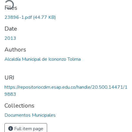
oading...
Files
23896-1.pdf
(44.77 KB)
Date
2013
Authors
Alcaldía Municipal de Icononzo Tolima
URI
https://repositoriocdim.esap.edu.co/handle/20.500.14471/1
9883
Collections
Documentos Municipales
Full item page