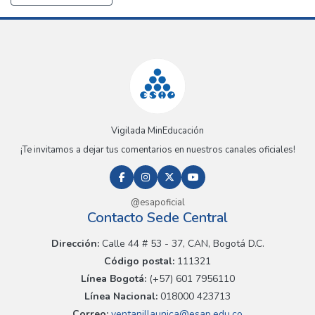
Vigilada MinEducación
¡Te invitamos a dejar tus comentarios en nuestros canales oficiales!
@esapoficial
Contacto Sede Central
Dirección:
Calle 44 # 53 - 37, CAN, Bogotá D.C.
Código postal:
111321
Línea Bogotá:
(+57) 601 7956110
Línea Nacional:
018000 423713
Correo:
ventanillaunica@esap.edu.co