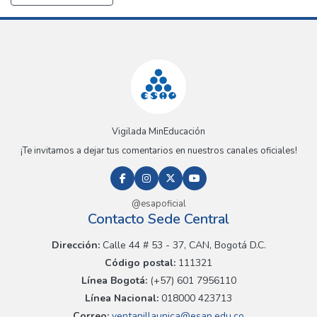
Vigilada MinEducación
¡Te invitamos a dejar tus comentarios en nuestros canales oficiales!
@esapoficial
Contacto Sede Central
Dirección:
Calle 44 # 53 - 37, CAN, Bogotá D.C.
Código postal:
111321
Línea Bogotá:
(+57) 601 7956110
Línea Nacional:
018000 423713
Correo:
ventanillaunica@esap.edu.co