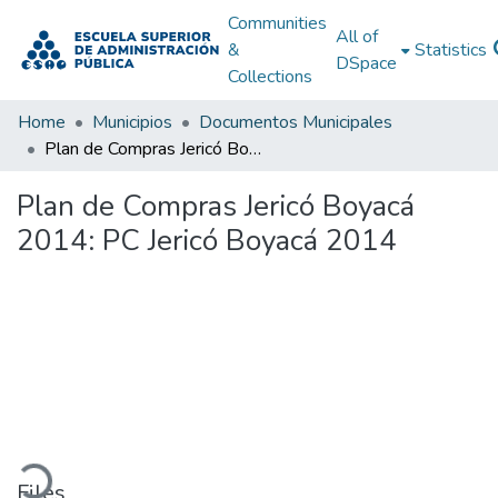
Communities
All of
&
Statistics
DSpace
Collections
Home
Municipios
Documentos Municipales
Plan de Compras Jericó Boyacá 2014: PC Jericó Boyacá 2014
Plan de Compras Jericó Boyacá
2014: PC Jericó Boyacá 2014
ading...
Files