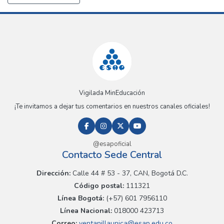
Vigilada MinEducación
¡Te invitamos a dejar tus comentarios en nuestros canales oficiales!
@esapoficial
Contacto Sede Central
Dirección:
Calle 44 # 53 - 37, CAN, Bogotá D.C.
Código postal:
111321
Línea Bogotá:
(+57) 601 7956110
Línea Nacional:
018000 423713
Correo:
ventanillaunica@esap.edu.co