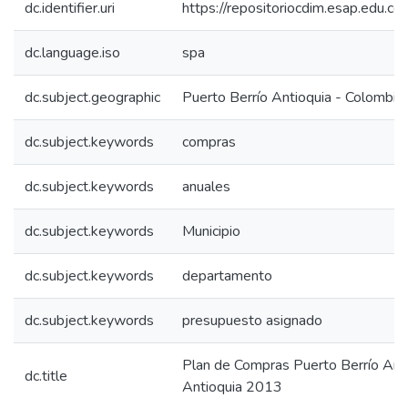
dc.identifier.uri
https://repositoriocdim.esap.edu.
dc.language.iso
spa
dc.subject.geographic
Puerto Berrío Antioquia - Colombia
dc.subject.keywords
compras
dc.subject.keywords
anuales
dc.subject.keywords
Municipio
dc.subject.keywords
departamento
dc.subject.keywords
presupuesto asignado
Plan de Compras Puerto Berrío Ant
dc.title
Antioquia 2013