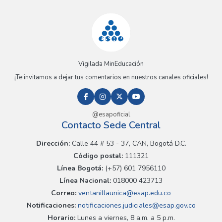
Vigilada MinEducación
¡Te invitamos a dejar tus comentarios en nuestros canales oficiales!
@esapoficial
Contacto Sede Central
Dirección:
Calle 44 # 53 - 37, CAN, Bogotá D.C.
Código postal:
111321
Línea Bogotá:
(+57) 601 7956110
Línea Nacional:
018000 423713
Correo:
ventanillaunica@esap.edu.co
Notificaciones:
notificaciones.judiciales@esap.gov.co
Horario:
Lunes a viernes, 8 a.m. a 5 p.m.