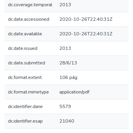
dc.coverage.temporal
2013
dc.date.accessioned
2020-10-26T22:40:31Z
dc.date.available
2020-10-26T22:40:31Z
dc.date.issued
2013
dc.date.submitted
28/6/13
dc.format.extent
106 pág.
dc.format.mimetype
application/pdf
dc.identifier.dane
5579
dc.identifier.esap
21040