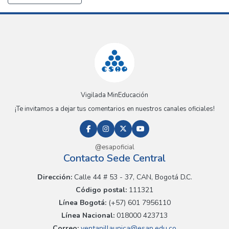
Vigilada MinEducación
¡Te invitamos a dejar tus comentarios en nuestros canales oficiales!
@esapoficial
Contacto Sede Central
Dirección:
Calle 44 # 53 - 37, CAN, Bogotá D.C.
Código postal:
111321
Línea Bogotá:
(+57) 601 7956110
Línea Nacional:
018000 423713
Correo:
ventanillaunica@esap.edu.co