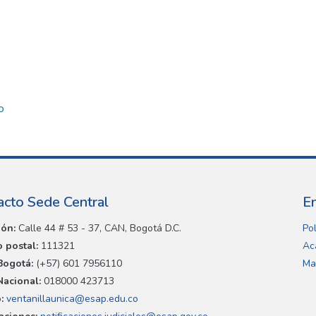
o
acto Sede Central
E
ión:
Calle 44 # 53 - 37, CAN, Bogotá D.C.
Pol
 postal:
111321
Ac
Bogotá:
(+57) 601 7956110
Ma
Nacional:
018000 423713
:
ventanillaunica@esap.edu.co