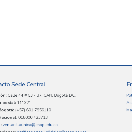
acto Sede Central
E
ión:
Calle 44 # 53 - 37, CAN, Bogotá D.C.
Pol
 postal:
111321
Ac
Bogotá:
(+57) 601 7956110
Ma
Nacional:
018000 423713
:
ventanillaunica@esap.edu.co