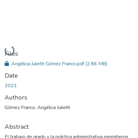
Loading...
Files
Angélica Julieth Gómez Franco.pdf
(2.86 MB)
Date
2021
Authors
Gómez Franco, Angélica Julieth
Abstract
El trabajo de grado y la práctica administrativa permitieron