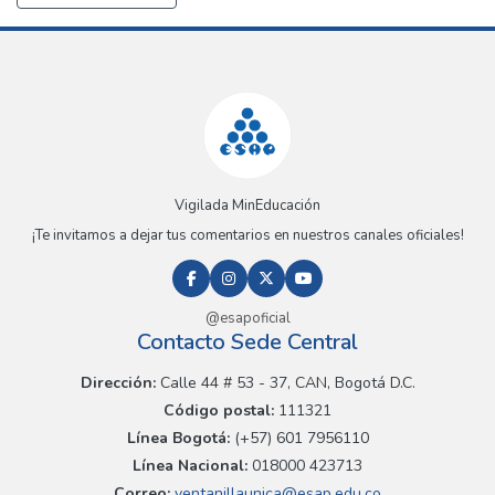
Vigilada MinEducación
¡Te invitamos a dejar tus comentarios en nuestros canales oficiales!
@esapoficial
Contacto Sede Central
Dirección:
Calle 44 # 53 - 37, CAN, Bogotá D.C.
Código postal:
111321
Línea Bogotá:
(+57) 601 7956110
Línea Nacional:
018000 423713
Correo:
ventanillaunica@esap.edu.co