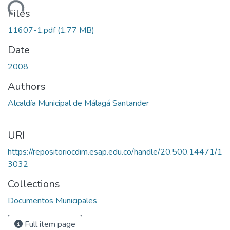
oading...
Files
11607-1.pdf
(1.77 MB)
Date
2008
Authors
Alcaldía Municipal de Málagá Santander
URI
https://repositoriocdim.esap.edu.co/handle/20.500.14471/1
3032
Collections
Documentos Municipales
Full item page