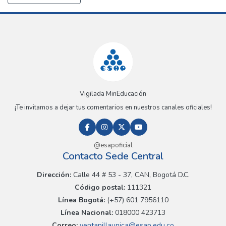
Vigilada MinEducación
¡Te invitamos a dejar tus comentarios en nuestros canales oficiales!
@esapoficial
Contacto Sede Central
Dirección:
Calle 44 # 53 - 37, CAN, Bogotá D.C.
Código postal:
111321
Línea Bogotá:
(+57) 601 7956110
Línea Nacional:
018000 423713
Correo:
ventanillaunica@esap.edu.co