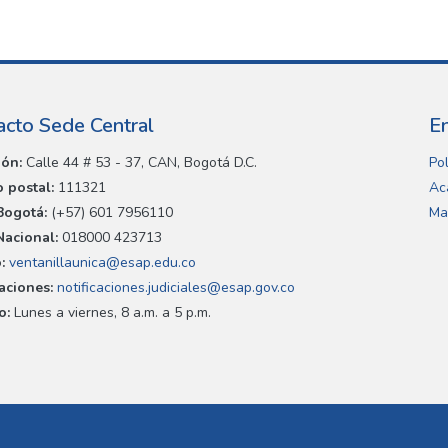
acto Sede Central
E
ión:
Calle 44 # 53 - 37, CAN, Bogotá D.C.
Pol
 postal:
111321
Ac
Bogotá:
(+57) 601 7956110
Ma
Nacional:
018000 423713
:
ventanillaunica@esap.edu.co
caciones:
notificaciones.judiciales@esap.gov.co
o:
Lunes a viernes, 8 a.m. a 5 p.m.