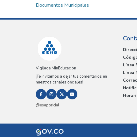
Documentos Municipales
Cont
Direcc
Código
Línea 
Vigilada MinEducación
Línea 
¡Te invitamos a dejar tus comentarios en
Correo
nuestros canales oficiales!
Notifi
Horari
@esapoficial