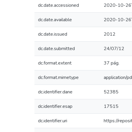
dc.date.accessioned
2020-10-26
dc.date.available
2020-10-26
dc.date.issued
2012
dc.date.submitted
24/07/12
dc.format.extent
37 pág.
dc.format.mimetype
application/pd
dc.identifier.dane
52385
dc.identifier.esap
17515
dc.identifier.uri
https://repo