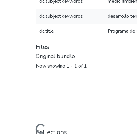
dc.subject.keywords
medio ambien
dc.subject.keywords
desarrollo ter
dc.title
Programa de 
Files
Original bundle
Now showing
1 - 1 of 1
Loading...
Collections