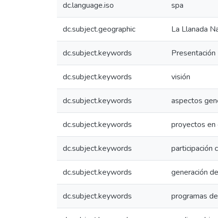
dc.language.iso
spa
dc.subject.geographic
La Llanada Na
dc.subject.keywords
Presentación
dc.subject.keywords
visión
dc.subject.keywords
aspectos gen
dc.subject.keywords
proyectos en 
dc.subject.keywords
participación 
dc.subject.keywords
generación d
dc.subject.keywords
programas de