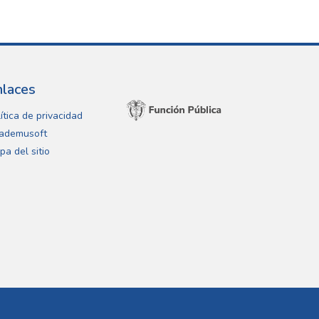
nlaces
ítica de privacidad
ademusoft
pa del sitio