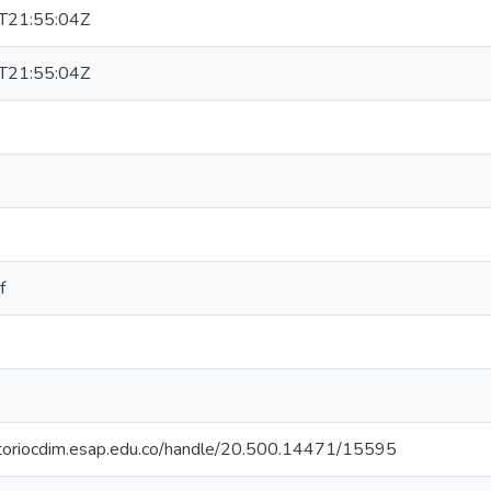
T21:55:04Z
T21:55:04Z
f
sitoriocdim.esap.edu.co/handle/20.500.14471/15595